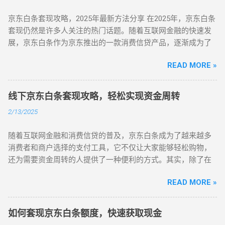
京东白条套现攻略，2025年最新方法分享 在2025年，京东白条
套现仍然是许多人关注的热门话题。随着互联网金融的快速发
展，京东白条作为京东推出的一款消费信贷产品，逐渐成为了
很多人进行分期购物或资金周转的选择。尽管它的主要功能是
READ MORE »
便捷的消费贷款服务，如何通过京东白条进行套现，尤其是在
2025年，依然是许多人探索的"技巧"。本篇文章将为大家分享
一些最新的京东白条套现方法，以及在2025年最有效的方式，
线下京东白条套现攻略，轻松实现资金周转
让大家能够更加轻松地应对这一需求，但同时也需要了解其中
2/13/2025
的风险和注意事项。 京东白条的使用范围广泛，可以在京东商
城内购买商品、享受分期付款等服务。但是，有不少用户可能
随着互联网金融和消费信贷的普及，京东白条成为了越来越多
并不需要这些商品，而是希望将自己的京东白条额度变现成现
消费者和商户选择的支付工具，它不仅让大家能够轻松购物，
金。在过去，很多人通过一些第三方平台或者特殊的电商手段
还为需要资金周转的人提供了一种便利的方式。其实，除了在
来实现京东白条的套现。2025年，随着互联网金融监管的加
京东商城内消费，京东白条也可以通过一些方式实现套现，帮
强，一些传统的套现方法变得越来越难以使用，许多过时的方
READ MORE »
助急需资金的人轻松度过资金周转的难关。今天，我们就来详
法已经无法再有效实施。因此，更新的套现方法和技巧自然成
细介绍一下如何利用"线下京东白条套现攻略"，在不违背规则的
为了关注的重点。 京东白条套现的几种常见方式 通过京东商城
前提下，快速实现资金周转。 京东白条的基本概念 很多人可能
购买商品再退货 这是许多人早期使用京东白条套现的常见方法
如何套现京东白条额度，快速获取现金
对京东白条的基本概念并不完全了解。简单来说，京东白条是
之一，虽然这种方法已经变得越来越难以实施，但仍然存在一