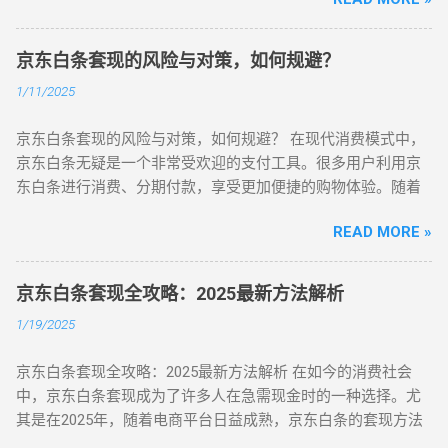
额度变现成现金。这时候，京东白条取现商家就成了不可或缺
如何通过合理合法的方式，将这笔额度转化为现金，成为了他
就能在短时间内完成提取并收到现金。这种便捷性让我深感京
的存在。 京东白条取现商家，顾名思义，就是能够将您的京东
们日常生活中的一项需求。 如何套现京东白条额度，快速获取
东白条作为一个金融工具的强大功能和实用性。 在探索提取秘
白条额度转换成现金的服务商家。他们通常会提供一定的费
现金的最佳方法 现在回到我们的主题，如何套现京东白条额度
京东白条套现的风险与对策，如何规避？
诀的过程中，我逐渐领悟到了金融管理的智慧。我学会了如何
率，以及不同的取现方式供您选择。而最吸引人的地方在于，
并快速获取现金呢？其实，这个问题并没有想象中的那么复
合理规划资金，避免不必要的浪费。同时，我也明白了在追求
1/11/2025
这些商家通常能够实现“秒到”的服务，即您完成取现操作后，资
杂，但我们必须明确的是，套现过程中一定要遵循合法合规的
速度的同时，更要注重资金的安全性。这些宝贵的经验不仅让
金会立即到账，解决您的资金紧张问题。 与传统的银行贷款相
原则，不要尝试任何违法手段。否则一旦被平台识别，轻则冻
我在提取白条额度时游刃有余，更让我对自己的财务状况有了
京东白条套现的风险与对策，如何规避？ 在现代消费模式中，
比，京东白条取现商家的优势显而易见。无需繁琐的手续和等
结账户，重则可能面临法律风险。 1. 借助第三方平台 在众多的
更加清晰的认识。如今，我已经能够轻松应对各种资金需求，
京东白条无疑是一个非常受欢迎的支付工具。很多用户利用京
待时间，即刻解决资金周转问题。对于信用评级较低的人群来
套现方法中，借助第三方平台套现京东白条额度，可能是最简
实现了真正的财务自由。。
东白条进行消费、分期付款，享受更加便捷的购物体验。随着
说，往往无法获得银行贷款，而京东白条取现商家则更为灵
单且最常见的方式。市面上有一些专门的第三方平台，提供白
白条使用频率的增加，一些人开始通过不正当手段进行"套现"，
活，对于信用情况并不是特别严格。 在选择京东白条取现商家
条额度转现的服务。这些平台通过将你的京东白条额度支付给
READ MORE »
这不仅严重破坏了信用体系，还给个人和企业带来巨大的风
时，务必谨慎选择。要选择正规、信誉良好的商家，避免陷入
特定商户，再以现金形式返还给你。这种方式操作相对简单，
险。京东白条套现的风险到底有哪些？又该如何避免陷入其
不法分子的陷阱。可以通过网络搜索、咨询朋友等方式，获取
流程较为明确，而且可以在较短时间内完成资金的回流。 不过
中，保障自身安全呢？本文将详细探讨这个问题，并给出实际
可靠的商家信息。 京东白条取现商家为我们提供了一种方便快
京东白条套现全攻略：2025最新方法解析
需要注意的是，使用这种方法时，一定要选择正规、信誉良好
的规避建议。 随着金融科技的进步，类似京东白条这样的消费
捷的资金周转方式，让我们能够及时解决紧急的资金需求，提
的第三方平台。因为一些不正规的服务商可能会收取不合理的
1/19/2025
信贷工具日益普及。它允许用户通过分期付款的方式提前消
升了生活质量，减少了不必要的焦虑和困扰。 京东白条怎么自
手续费，甚至存在诈骗的风险。在选择平台时，可以通过网上
费，缓解了大部分消费者的资金压力。但正是由于这种便捷的
己刷出来？提高额度轻松搞定！ 虽然有了京东白条取现商家，
评价、平台历史口碑等信息来判断其可靠性。注意平台的操作
京东白条套现全攻略：2025最新方法解析 在如今的消费社会
支付方式，某些不法分子开始借机通过虚假交易、恶意套现等
我们可以方便快捷地将白条额度变现成现金，但更好的方式是
流程，确保自身资金安全。 2. 利用京东白条分期服务套现 有些
中，京东白条套现成为了许多人在急需现金时的一种选择。尤
方式获取现金。这类行为不仅涉及到违规操作，还可能触犯法
提高自己的白条额度，从根本上解决资金周转的问题。京东白
用户通过京东白条的分期付款功能进行套现，首先在京东商城
其是在2025年，随着电商平台日益成熟，京东白条的套现方法
律，最终使得参与者付出惨重的代价。 京东白条套现的常见方
条怎么自己刷出来呢？下面我们来分享一些提高白条额度的方
选择一款商品（通常价格较高），然后选择分期付款方式购买
也在不断演化，给了用户更多的选择和便利。今天，我们就来