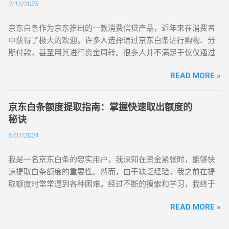
2/12/2025
京东金融推出的一款消费信贷工具，它类似于信用卡，用户可
定的可行性。具体操作流程是：用户使用京东白条购买自己不
以先消费后付款，灵活分期付款。京东白条通常通过一系列的
需要的商品，然后在收货后通过京东商城的退货政策进行退
京东白条作为京东推出的一款消费信贷产品，近年来在消费者
信用审核，来判断用户的信用额度，额度的大小直接关系到用
货。通过这种方式，用户可以将白条额度变现，并把款项退回
中获得了极大的欢迎。许多人选择通过京东白条进行购物、分
户能够获得的消费金额。用户通过京东白条进行购物，能够享
自己的账户。 这种方法有很多潜在的风险。京东对退货有严格
期付款，甚至用其进行资金周转。很多人并不满足于仅仅通过
受一定的免息期、分期付款等优惠条件，这使得它成为许多人
的审核机制，退货金额达到一定额度时会被审核，且可能会要
购物享受白条的额度，他们更关心的是如何将京东白条额度转
购物时的首选支付方式。 问题来了：如果我手上有京东白条额
求提供额外的证明材料。频繁的退货行为可能会导致京东对账
READ MORE »
化为实际现金。今天，我们就来聊一聊"如何套现京东白条额
度，但并不想在京东商城内购物，而是需要将这些额度转化为
户的风险评估发生变化，甚至有可能被限制使用京东白条。因
度，快速获取现金"这个话题，帮助大家快速了解一些实用的方
现金，怎么操作呢？这就是"线下京东白条套现"的问题。通过一
此，虽然这方法仍然有效，但并不推荐频繁使用。 使用白条支
法，解决资金周转的问题。 套现京东白条额度并非难事，但也
些简单的技巧，我们可以利用京东白条额度，在不违反平台规
京东白条额度提取指南：掌握快速取出额度的
付虚拟商品或服务 另一种常见的套现方式是通过购买虚拟商品
不是随便就能操作的，尤其是在不当心的情况下，可能会面临
则的情况下，完成资金的周转。 线下京东白条套现的几种方法
秘诀
或服务，像是购买游戏点卡、话费充值等。这些虚拟商品通常
风险和麻烦。因此，在尝试套现的过程中，我们需要特别小
利用第三方支付平台进行套现 目前市面上有一些第三方支付平
没有实物，而是可以将京东白条支付的款项变成可以兑换的现
6/07/2024
心，选择安全、合法且有效的方法。套现京东白条额度的方法
台提供了通过京东白条进行支付的方式，这些平台大多支持京
金。这类操作虽然看起来便捷，但也有其隐性风险。虚拟商品
有很多，但不同的方式有着不同的难度、风险和效率。我们就
东白条直接付款。通过这些平台，你可以先将京东白条的额度
的退货、退款政策较为复杂，而且部分平台可能会对高频的虚
我是一名京东白条的忠实用户，我深知在资金紧张时，能够快
从几个方面来分析如何套现京东白条额度，快速获取现金。 1.
用于购买一些商品或服务，再将这些商品进行退款或者转售，
拟商品交易进行监控，因此也需谨慎操作。 ...
速提取白条额度的重要性。然而，由于缺乏经验，我之前在提
通过京东自营商品"倒卖"白条额度 一种比较常见的方式是通过
最终获得现金。这种方式操作相对简单，适合一些不想太过复
取额度时常常遇到各种困难。经过不断的摸索和学习，我终于
京东平台上的商品倒卖。简单来说，就是利用京东白条的额度
杂操作的人群。不过需要注意的是，第三方平台的费用和手续
掌握了一套快速取出额度的秘诀。现在，我想将这些经验分享
购买一些可以变现的商品，然后再通过二手市场或者其他渠道
费可能会比较高，所以在选择时一定要谨慎，避免不必要的支
READ MORE »
给大家，希望能帮助到同样面临资金需求的你们。 在提取京东
将这些商品转卖出去，从而实现现金的获取。 具体操作方法
出。 线下商家合作套现 另一种常见的套现方式是找到一些支持
白条额度之前，我首先了解了白条的基本功能和提取规则。通
是，首先在京东白条中选定一款自营商品，最好是那些市场需
京东白条支付的线下商家，这些商家通常和京东有一定的合作