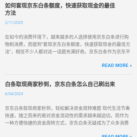
过仔细阅读官方说明，我明确了提取额度需要满足的条件和操
求大、转手方便的商品，如电子产品、家电等。然后使用京东
如何套现京东白条额度，快速获取现金的最佳
关系，允许顾客使用京东白条进行消费。你可以通过购买一些
作流程。同时，我也注意到了一些可能影响提取速度和额度的
白条进行购买。购买完成后，您可以选择将这些商品转手卖给
方法
日常需要的商品（比如电子产品、家居用品等），然后再通过
因素，如账户活跃度、信用记录等。 为了提高提取速度，我提
朋友、在线平台，或者直接通过二手市场进行出售。通过这种
转卖或者退款的方式获取现金。不过，选择这类商家的时候要
2/11/2025
前做好了准备工作。我确保自己的京东账户信息完整、准确，
方式，您可以将白条额度迅速转化为现金。 不过，需要注意的
特别注意，最好选择一些信誉较好的商家，以确保交易的安全
包括实名认证、绑定手机号等。此外，我还关注了京东白条的
是，这种方式虽然操作简便，但可能会遇到一些风险。例如，
性和稳定性。 白条积分换现金 有些时候，京东白条用户在使用
在如今的消费环境下，越来越多的人选择使用京东白条进行购
官方公众号和社交媒体账号，以便及时了解最新的提取政策和
商品出售可能没有预期的顺利，或者可能面临价格折损。因
过程中会积累一定数量的积分，这些积分可以兑换一些优惠券
物和消费，而提到"套现京东白条额度，快速获取现金的最佳方
优惠活动。 在选择提取方式时，我对比了多种不同的方法。经
此，在选择商品时要慎重，确保所选商品能快速流通并且市场
或者兑换商品。某些时候，你可以将这些商品转卖，或者利用
法"，相信不少人都对这一话题充满好奇。京东白条作为京东平
过权衡利弊，我选择了通过京东金融APP进行在线提取。这种
需求较大。 2. 使用第三方平台套现白条额度 除了通过京东自营
京东的积分兑换活动，将积分直接转化为现金。虽然这类方法
台推出的一种信用支付工具，凭借其简单便捷的使用方式，已
方式操作简单、速度快，而且不受时间和地点的限制。只需几
商品倒卖外，市场上还有一些专门的平台提供京东白条额度套
的套现效率不如其他方式高，但也是一个不错的...
READ MORE »
经成为许多人日常购物的一部分。而对于一些急需现金的用户
分钟，我就能完成提取申请，并实时查看提取进度。 在提取过
现服务。通常，这些平台会根据您的白条额度提供一定的现金
来说，如何套现京东白条额度成了一个亟待解决的问题。本文
程中，我特别注重资金的安全性。我确保使用的设备安全无病
返还，或者为您提供一些额外的资金渠道。您只需要将白条额
将分享一些实用的技巧，帮助你在合法合规的前提下，合理地
毒，避免泄露个人信息。同时，我还留意了交易过程中的风险
白条取现商家秒到，京东白条怎么自己刷出来
度转移到这些平台上，便可以迅速获取现金。 这种方法相对较
套现京东白条额度，快速获取现金。 什么是京东白条？ 京东白
提示和异常情况处理机制，确保自己的资金安全无虞。 除了基
为快捷，且操作简单，适合急需现金的人。但是，使用第三方
6/04/2024
条是京东推出的消费信贷产品，用户可以在京东购物时选择先
本的提取操作外，我还发现了一些提高提取效率和额度的实用
平台的风险也不容忽视。一些不正规的套现平台可能会要求您
消费后付款，最多可以享受30天免息期或者选择分期付款，分
技巧。例如，积极参与京东白条的活动和任务，可以提高账户
支付高额的手续费，甚至在资金到账后失联。因此，在选择平
京东白条取现商家秒到，轻松解决资金周转难题 现代生活节奏
期的年化利率通常在12%-18%之间。京东白条不仅仅可以用于
活跃度和信用等级，从而增加提取额度和速度。此外，合理安
台时，一定要谨慎，尽量选择有口碑、信誉较好的平台。 3. 通
快速，随之而来的是对资金流动性的需求越来越迫切。而作为
京东商城的购物，某些场景下，甚至可以用来支付部分线下商
排提取时间和金额，也能避免因为资金池紧张而导致的提取失
过京东白条"先消费后提现" 另外一种方法是通过京东白条的"先
一种方便快捷的资金周转方式，京东白条无疑成为了众多消费
户的消费。凭借这种便利，京东白条在一些年轻人和网购爱好
败。 经过多次实践和总结，我逐渐掌握了快速取出京东白条额
消费后提现"功能。很多人在京东上进行购物时，可以选...
者的首选。有时候我们可能会遇到一些紧急情况，需要将白条
者中得到了广泛的应用。对于拥有京东白条额度的用户来说，
度的秘诀。现在，当我急需现金时，只需轻松操作几下手机，
READ MORE »