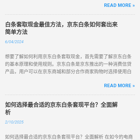
式 了解京东白条套现的常见手段有助于我们识别潜在的风险。
法。 合理使用京东白条。经常在京东购物并按时还款是提高白
该商品，购买之后再将商品退货。这样，用户就可以在一定时
READ MORE »
全面解析京东白条套现的最新方法，以及如何通过合法、安全
通常情况下，套现行为通过以下几种方式进行： 虚假交易：一
条额度的基础。京东会根据您的消费习惯、还款记录等信息来
间内获得京东白条额度，而支付的分期款项则是按期还款的方
的方式进行套现，帮助你充分利用这一金融工具。无论你是首
些用户通过京东商城购买大量商品，然后选择退货或转售这些
评估您的信用，从而决定是否给予您额外的信用额度。因此，
式，分摊了现金流压力。 当然，这种方式并非人人适用，因...
次接触京东白条套现，还是已经有过经验，本篇文章都会为你
商品，将实际的货物通过其他渠道出售，迅速将款项转回自己
白条套取现金最佳方法，京东白条如何套出来
保持良好的消费和还款习惯至关重要。 提高个人信用评级。个
提供最新的方案和注意事项。 我们需要明确什么是京东白条。
的账户。通过这种方式，用户能够将京东白条中的信用额度"转
简单方法
人信用评级是影响白条额度的重要因素之一。您可以通过按时
京东白条其实是一种类似信用卡的消费信贷产品，用户可以在
化"为现金。 借助第三方平台：有些人通过寻找第三方平台，进
还款、不逾期等方式来提升自己的信用评级。您还可以申请其
6/04/2024
京东平台上购买商品时，选择"白条支付"来进行分期付款。这就
行"刷单"交易，即购买虚拟商品或者通过平台生成不必要的交
他金融产品，如信用卡、贷款等，积累更多的信用记录，提高
意味着，你可以先消费，后付款，分期还款，甚至享受免息期
易，成功把白条额度套现。这类平台通常承诺能够"帮助"消费者
自己的信用水平。 完善个人资料也能够提高白条额度。您可以
想要了解如何利用京东白条套取现金，首先需要了解京东白条
等优惠政策。虽然京东白条本身是一种便捷的消费工具，但很
将白条额度变现，收取一定手续费。最终，平台和参与者都可
在京东平台上完善个人信息、联系方式等，这样能够增加您的
的基本原理和使用规则。京东白条是京东推出的一种消费信贷
多用户在遇到紧急资金需求时，往往会想方设法将其套现，用
能面临法律风险。 通过信用卡套现：有部分人利用京东白条的
信用可信度，从而有助于提高白条额度。 定期查看京东白条额
产品，用户可以在京东商城和部分合作商家购物时选择使用白
以解燃眉之急。 2025年京东白条套现的最新方法有哪些呢？我
提现功能，将额度转到自己的信用卡上，再通过信用卡提现，
度调整情况。京东会定期根据您的消费行为和信用情况对您的
条支付，然后在一定的还款周期内进行还款。白条的最大优势
们可以从以下几个角度来分析。 一、京东白条套现的常见方法
将资金提取出来。这种操作不仅具有极高的风险，而且容易导
白条额度进行调整，因此您需要定期查看自己的白条额度，并
READ MORE »
在于无需提前支付现金，可以先消费后还款，非常方便快捷。
通过京东平台购物转售 最直接的方式就是通过京东平台进行购
致个人信用受损，甚至可能被银行认定为欺诈行为。 借助亲朋
根据需要进行申请额度调整。 通过合理使用京东白条、提高个
有时候我们可能需要用到现金，而不是直接在京东消费。这时
物，然后将商品转售。这个过程需要选择一些相对保值且有一
好友：一些用户选择将自己的京东白条额度借给亲朋好友，通
人信用评级、完善个人资料以及定期...
候，就需要利用一些方法将京东白条的额度套现出来。以下是
定市场需求的商品，比如电子产品、家电等。通过这种方式，
如何选择最合适的京东白条套现平台？全面解
过互相帮助套现。这看似是为了互惠互利，但一旦出现问题，
一些常见的套现方法： 购买实物商品后退货：这是比较常见的
你可以将购买的商品转手卖掉，获得现金。虽然这一方法相对
析
容易引发信任危机和法律纠纷。 京东白条套现的风险 套现行...
套现方法之一。用户可以使用京东白条购买一些实物商品，然
传统，但由于市场竞争激烈，套现效率可能较低。 选择第三方
2/10/2025
后再选择退货，退回的款项将会退回至您的白条账户余额中，
平台进行套现 目前，市面上有很多第三方平台提供京东白条套
从而实现套现。 转账给信任的朋友或家人：您可以将京东白条
现服务。这些平台通常会提供一个中介服务，帮助用户将京东
如何选择最合适的京东白条套现平台？全面解析 在如今的电商
账户余额转账给信任的朋友或家人，然后让他们以现金的形式